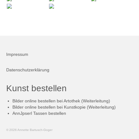
Firmenkalender 2015
Firmenkalender 2014
Firmenkalender 2013
Firmenkalender 2012
Impressum
Firmenkalender 2011
Datenschutzerklärung
Firmenkalender 2010
Firmenkalender 2009
Kunst bestellen
Firmenkalender 2008
Bilder online bestellen bei Artothek (Weiterleitung)
Bilder online bestellen bei Kunstkopie (Weiterleitung)
Augsburg Kalender …
AnnJpserl Tassen bestellen
Augsburg Kalender 2000
© 2026 Annette Bartusch-Goger
Augsburg Kalender 2001