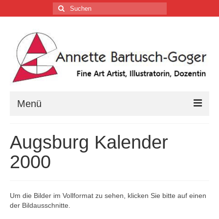
Suchen
nach:
Menü
Home
Augsburg Kalender
Vita
2000
Tätigkeiten
Galerien …
Um die Bilder im Vollformat zu sehen, klicken Sie bitte auf einen
der Bildausschnitte.
Firmenkalender …