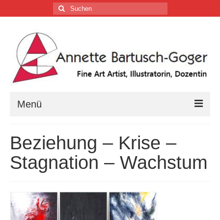
Suchen
nach:
Menü
Home
Beziehung – Krise –
Vita
Stagnation – Wachstum
Tätigkeiten
Galerien …
Firmenkalender …