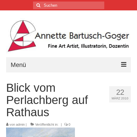
Suchen
nach:
Menü
Home
Blick vom
22
Vita
Perlachberg auf
MÄRZ 2010
Tätigkeiten
Rathaus
Galerien …
von
admin
|
Veröffentlicht in:
|
0
Firmenkalender …