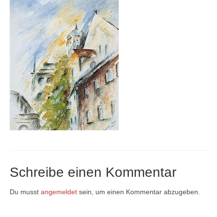
Firmenkalender 2026
Firmenkalender 2025
Firmenkalender 2024
Firmenkalender 2023
Firmenkalender 2022
Firmenkalender 2021
Firmenkalender 2020
Firmenkalender 2019
Schreibe einen Kommentar
Firmenkalender 2018
Firmenkalender 2017
Du musst
angemeldet
sein, um einen Kommentar abzugeben.
Firmenkalender 2016