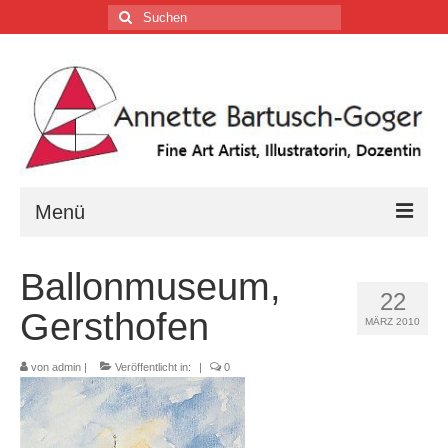
Suchen
nach:
Menü
Home
Ballonmuseum,
22
Vita
Gersthofen
MÄRZ 2010
Tätigkeiten
von
admin
|
Veröffentlicht in:
|
0
Galerien …
Firmenkalender …