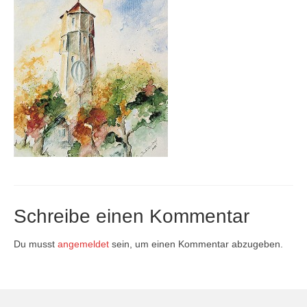
Firmenkalender 2026
Firmenkalender 2025
Firmenkalender 2024
Firmenkalender 2023
Firmenkalender 2022
Firmenkalender 2021
Firmenkalender 2020
Schreibe einen Kommentar
Firmenkalender 2019
Firmenkalender 2018
Du musst
angemeldet
sein, um einen Kommentar abzugeben.
Firmenkalender 2017
Firmenkalender 2016