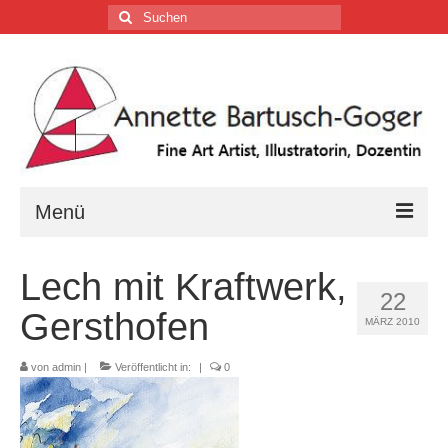
Suchen
nach:
Menü
Home
Lech mit Kraftwerk,
22
Vita
Gersthofen
MÄRZ 2010
Tätigkeiten
von
admin
|
Veröffentlicht in:
|
0
Galerien …
Firmenkalender …