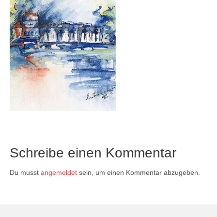
Firmenkalender 2026
Firmenkalender 2025
Firmenkalender 2024
Firmenkalender 2023
Firmenkalender 2022
Firmenkalender 2021
Firmenkalender 2020
Schreibe einen Kommentar
Firmenkalender 2019
Firmenkalender 2018
Du musst
angemeldet
sein, um einen Kommentar abzugeben.
Firmenkalender 2017
Firmenkalender 2016