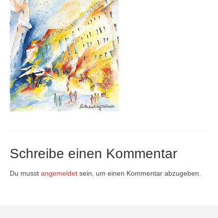
Firmenkalender 2026
Firmenkalender 2025
Firmenkalender 2024
Firmenkalender 2023
Firmenkalender 2022
Firmenkalender 2021
Firmenkalender 2020
Schreibe einen Kommentar
Firmenkalender 2019
Firmenkalender 2018
Du musst
angemeldet
sein, um einen Kommentar abzugeben.
Firmenkalender 2017
Firmenkalender 2016