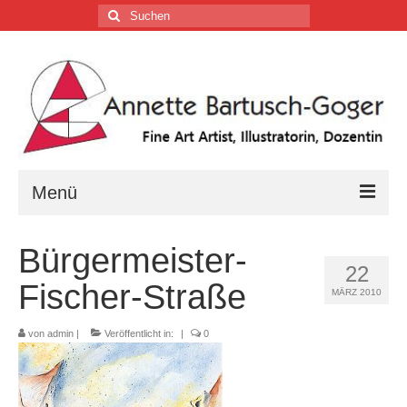
Suchen
nach:
Menü
Home
Bürgermeister-
22
Vita
Fischer-Straße
MÄRZ 2010
Tätigkeiten
von
admin
|
Veröffentlicht in:
|
0
Galerien …
Firmenkalender …