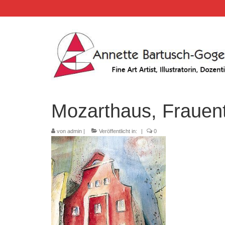
Mozarthaus, Frauen
von
admin
|
Veröffentlicht in:
|
0