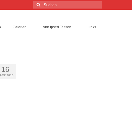
Suchen
nach:
n
Galerien …
AnnJpserl Tassen …
Links
16
ÄRZ 2010