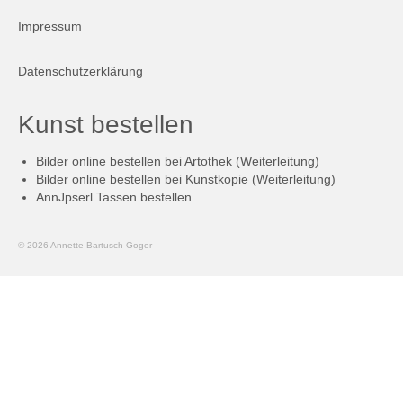
Firmenkalender 2026
Impressum
Firmenkalender 2025
Datenschutzerklärung
Firmenkalender 2024
Kunst bestellen
Firmenkalender 2023
Bilder online bestellen bei Artothek (Weiterleitung)
Firmenkalender 2022
Bilder online bestellen bei Kunstkopie (Weiterleitung)
AnnJpserl Tassen bestellen
Firmenkalender 2021
Firmenkalender 2020
© 2026 Annette Bartusch-Goger
Firmenkalender 2019
Firmenkalender 2018
Firmenkalender 2017
Firmenkalender 2016