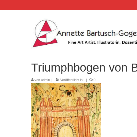
Triumphbogen von B
von
admin
|
Veröffentlicht in:
|
0