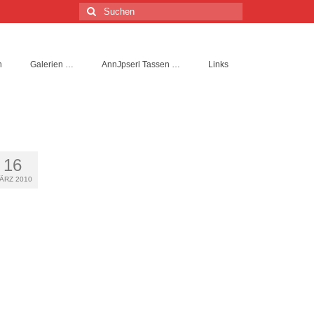
Suchen
nach:
n
Galerien …
AnnJpserl Tassen …
Links
16
ÄRZ 2010