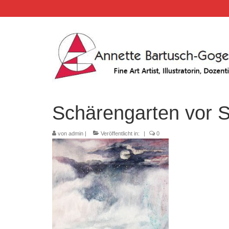
Schärengarten vor 
von
admin
|
Veröffentlicht in:
|
0