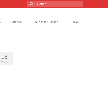
Suchen
nach:
n
Galerien …
AnnJpserl Tassen …
Links
16
ÄRZ 2010