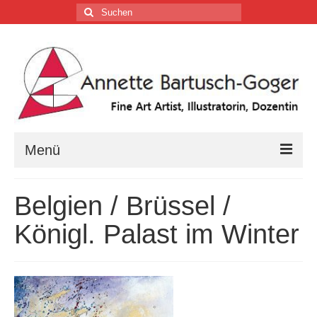
Suchen
nach:
Menü
Home
Belgien / Brüssel /
Vita
Königl. Palast im Winter
Tätigkeiten
Galerien …
Firmenkalender …