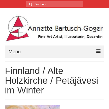
Suchen
nach:
Menü
Home
Finnland / Alte
Vita
Holzkirche / Petäjävesi
Tätigkeiten
im Winter
Galerien …
Firmenkalender …